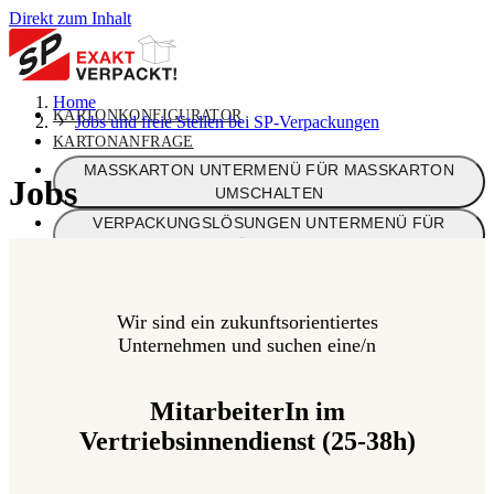
Direkt zum Inhalt
Home
KARTONKONFIGURATOR
Jobs und freie Stellen bei SP-Verpackungen
KARTONANFRAGE
MASSKARTON
UNTERMENÜ FÜR MASSKARTON
Jobs
UMSCHALTEN
VERPACKUNGSLÖSUNGEN
UNTERMENÜ FÜR
VERPACKUNGSLÖSUNGEN UMSCHALTEN
STANDARDVERPACKUNGEN
UNTERMENÜ FÜR
STANDARDVERPACKUNGEN UMSCHALTEN
Wir sind ein zukunftsorientiertes
ÜBER UNS
UNTERMENÜ FÜR ÜBER UNS
Unternehmen und suchen eine/n
UMSCHALTEN
KONTAKT
MitarbeiterIn im
Vertriebsinnendienst (25-38h)