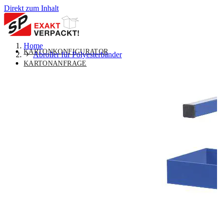
Direkt zum Inhalt
Home
KARTONKONFIGURATOR
Abroller für Polyesterbänder
KARTONANFRAGE
MASSKARTON
UNTERMENÜ FÜR MASSKARTON
UMSCHALTEN
VERPACKUNGSLÖSUNGEN
UNTERMENÜ FÜR
VERPACKUNGSLÖSUNGEN UMSCHALTEN
STANDARDVERPACKUNGEN
UNTERMENÜ FÜR
STANDARDVERPACKUNGEN UMSCHALTEN
ÜBER UNS
UNTERMENÜ FÜR ÜBER UNS
UMSCHALTEN
KONTAKT