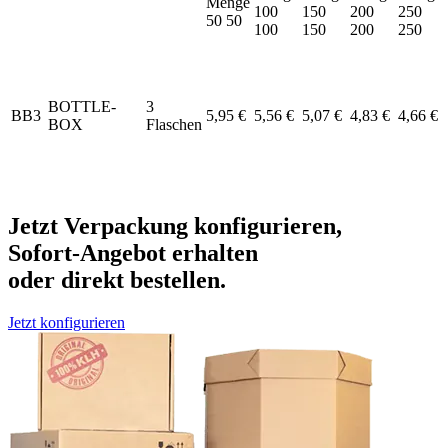
Menge
100
150
200
250
50
50
100
150
200
250
BOTTLE-
3
BB3
5,95 €
5,56 €
5,07 €
4,83 €
4,66 €
BOX
Flaschen
Jetzt Verpackung konfigurieren,
Sofort-Angebot erhalten
oder direkt bestellen.
Jetzt konfigurieren