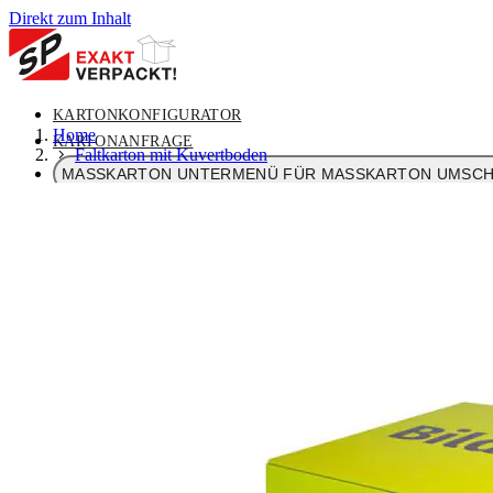
Direkt zum Inhalt
KARTONKONFIGURATOR
Home
KARTONANFRAGE
Faltkarton mit Kuvertboden
MASSKARTON
UNTERMENÜ FÜR MASSKARTON UMSCH
VERPACKUNGSLÖSUNGEN
UNTERMENÜ FÜR VERPAC
STANDARDVERPACKUNGEN
UNTERMENÜ FÜR STANDA
ÜBER UNS
UNTERMENÜ FÜR ÜBER UNS UMSCHALTEN
KONTAKT