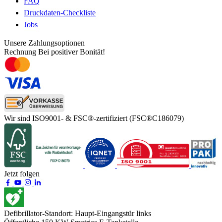
FAQ
Druckdaten-Checkliste
Jobs
Unsere Zahlungsoptionen
Rechnung
Bei positiver Bonität!
Wir sind ISO9001- & FSC®-zertifiziert
(FSC®C186079)
Jetzt folgen
Defibrillator-Standort:
Haupt-Eingangstür links