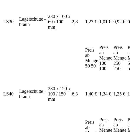
280 x 100 x
Lagerschütte -
LS30
60 / 100
2,8
1,23 €
1,01 €
0,92 €
0,
braun
mm
Preis
Preis
Pr
Preis
ab
ab
ab
ab
Menge
Menge
M
Menge
100
250
5
50
50
100
250
5
280 x 150 x
Lagerschütte -
LS40
100 / 150
6,3
1,40 €
1,34 €
1,25 €
1,
braun
mm
Preis
Preis
Pr
Preis
ab
ab
ab
ab
Menge
Menge
M