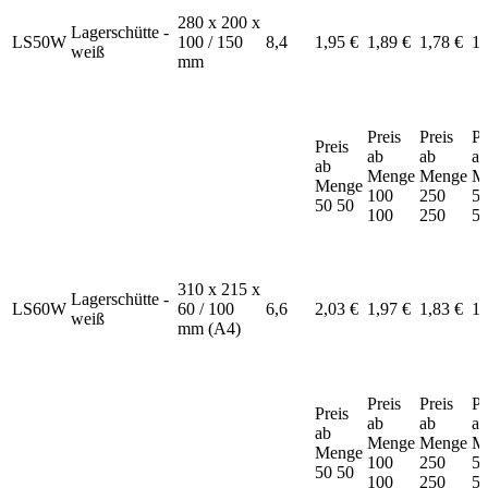
280 x 200 x
Lagerschütte -
LS50W
100 / 150
8,4
1,95 €
1,89 €
1,78 €
1,
weiß
mm
Preis
Preis
Pr
Preis
ab
ab
ab
ab
Menge
Menge
M
Menge
100
250
5
50
50
100
250
5
310 x 215 x
Lagerschütte -
LS60W
60 / 100
6,6
2,03 €
1,97 €
1,83 €
1,
weiß
mm (A4)
Preis
Preis
Pr
Preis
ab
ab
ab
ab
Menge
Menge
M
Menge
100
250
5
50
50
100
250
5