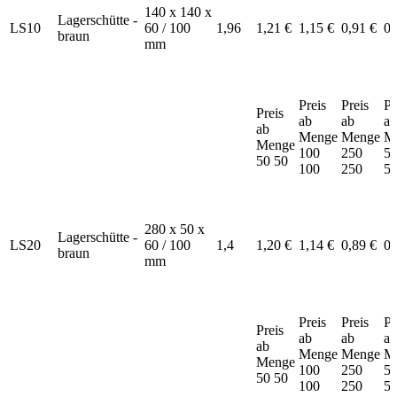
140 x 140 x
Lagerschütte -
LS10
60 / 100
1,96
1,21 €
1,15 €
0,91 €
0,
braun
mm
Preis
Preis
Pr
Preis
ab
ab
ab
ab
Menge
Menge
M
Menge
100
250
5
50
50
100
250
5
280 x 50 x
Lagerschütte -
LS20
60 / 100
1,4
1,20 €
1,14 €
0,89 €
0,
braun
mm
Preis
Preis
Pr
Preis
ab
ab
ab
ab
Menge
Menge
M
Menge
100
250
5
50
50
100
250
5