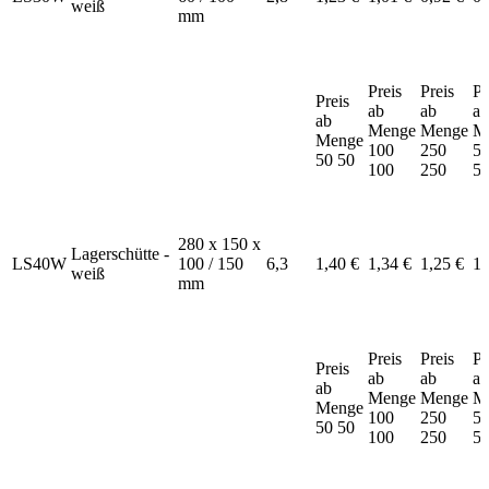
weiß
mm
Preis
Preis
Pr
Preis
ab
ab
ab
ab
Menge
Menge
M
Menge
100
250
5
50
50
100
250
5
280 x 150 x
Lagerschütte -
LS40W
100 / 150
6,3
1,40 €
1,34 €
1,25 €
1,
weiß
mm
Preis
Preis
Pr
Preis
ab
ab
ab
ab
Menge
Menge
M
Menge
100
250
5
50
50
100
250
5