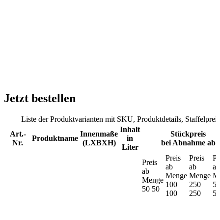
Jetzt bestellen
Liste der Produktvarianten mit SKU, Produktdetails, Staffelpr
Inhalt
Art.-
Innenmaße
Stückpreis
Produktname
in
Nr.
(LXBXH)
bei Abnahme ab
Liter
Preis
Preis
Pr
Preis
ab
ab
ab
ab
Menge
Menge
M
Menge
100
250
5
50
50
100
250
5