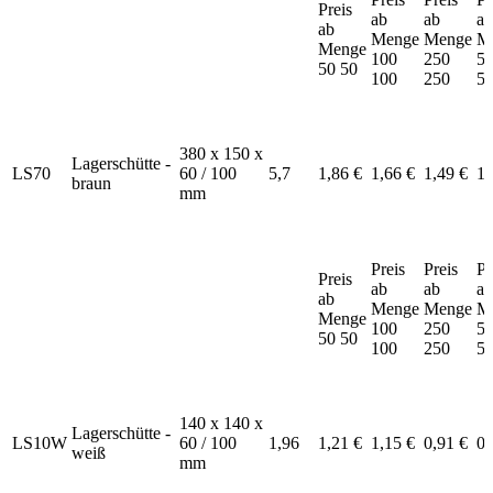
Preis
ab
ab
ab
ab
Menge
Menge
M
Menge
100
250
5
50
50
100
250
5
380 x 150 x
Lagerschütte -
LS70
60 / 100
5,7
1,86 €
1,66 €
1,49 €
1,
braun
mm
Preis
Preis
Pr
Preis
ab
ab
ab
ab
Menge
Menge
M
Menge
100
250
5
50
50
100
250
5
140 x 140 x
Lagerschütte -
LS10W
60 / 100
1,96
1,21 €
1,15 €
0,91 €
0,
weiß
mm