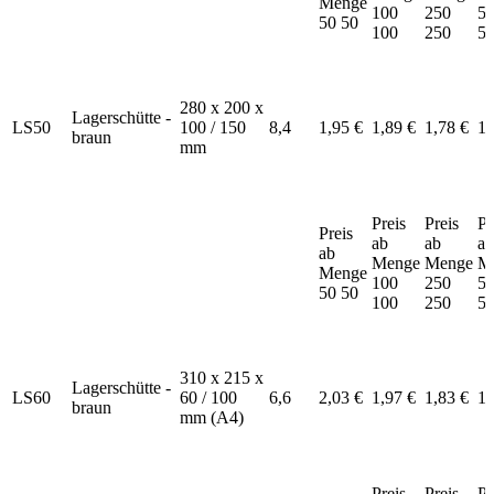
Menge
100
250
5
50
50
100
250
5
280 x 200 x
Lagerschütte -
LS50
100 / 150
8,4
1,95 €
1,89 €
1,78 €
1,
braun
mm
Preis
Preis
Pr
Preis
ab
ab
ab
ab
Menge
Menge
M
Menge
100
250
5
50
50
100
250
5
310 x 215 x
Lagerschütte -
LS60
60 / 100
6,6
2,03 €
1,97 €
1,83 €
1,
braun
mm (A4)
Preis
Preis
Pr