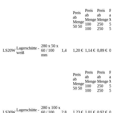
Preis
Preis
Pr
Preis
ab
ab
ab
ab
Menge
Menge
M
Menge
100
250
5
50
50
100
250
5
280 x 50 x
Lagerschütte -
LS20W
60 / 100
1,4
1,20 €
1,14 €
0,89 €
0,
weiß
mm
Preis
Preis
Pr
Preis
ab
ab
ab
ab
Menge
Menge
M
Menge
100
250
5
50
50
100
250
5
280 x 100 x
Lagerschütte -
LS30W
60 / 100
2,8
1,23 €
1,01 €
0,92 €
0,