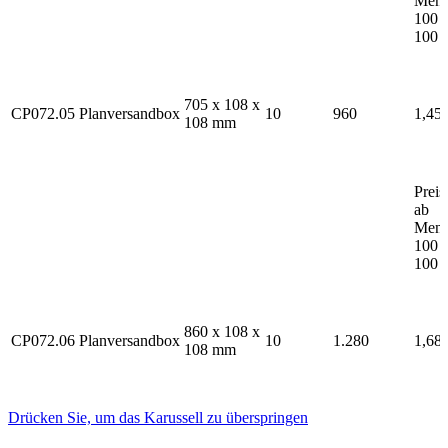
Men
100
100
705 x 108 x
CP072.05
Planversandbox
10
960
1,45 
108 mm
Preis
ab
Men
100
100
860 x 108 x
CP072.06
Planversandbox
10
1.280
1,68 
108 mm
Drücken Sie, um das Karussell zu überspringen