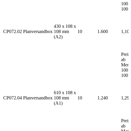
100
100
430 x 108 x
CP072.02
Planversandbox
108 mm
10
1.600
1,10 
(A2)
Preis
ab
Men
100
100
610 x 108 x
CP072.04
Planversandbox
108 mm
10
1.240
1,29 
(A1)
Preis
ab