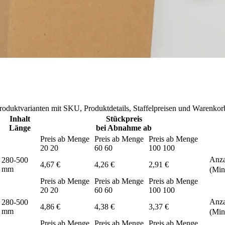
Produktvarianten mit SKU, Produktdetails, Staffelpreisen und Warenko
Inhalt
Stückpreis
Länge
bei Abnahme ab
Preis ab Menge
Preis ab Menge
Preis ab Menge
20
20
60
60
100
100
Anza
280-500
4,67 €
4,26 €
2,91 €
mm
(Min
Preis ab Menge
Preis ab Menge
Preis ab Menge
20
20
60
60
100
100
Anza
280-500
4,86 €
4,38 €
3,37 €
mm
(Min
Preis ab Menge
Preis ab Menge
Preis ab Menge