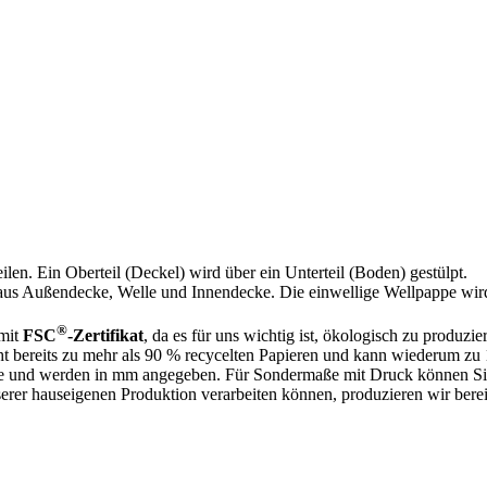
ilen. Ein Oberteil (Deckel) wird über ein Unterteil (Boden) gestülpt.
 aus Außendecke, Welle und Innendecke. Die einwellige Wellpappe wird
®
 mit
FSC
-Zertifikat
, da es für uns wichtig ist, ökologisch zu produzie
t bereits zu mehr als 90 % recycelten Papieren und kann wiederum z
 und werden in mm angegeben. Für Sondermaße mit Druck können Si
rer hauseigenen Produktion verarbeiten können, produzieren wir bereit