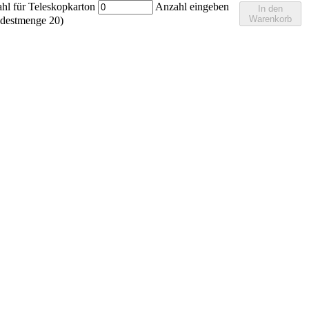
hl für Teleskopkarton
Anzahl eingeben
In den
Warenkorb
destmenge 20)