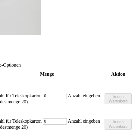
rb-Optionen
Menge
Aktion
hl für Teleskopkarton
Anzahl eingeben
In den
Warenkorb
destmenge 20)
hl für Teleskopkarton
Anzahl eingeben
In den
Warenkorb
destmenge 20)