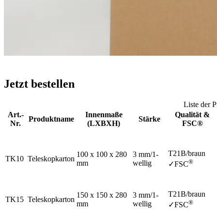
Jetzt bestellen
Liste der 
Art.-
Innenmaße
Qualität &
Produktname
Stärke
Nr.
(LXBXH)
FSC®
T21B/braun
100 x 100 x 280
3 mm/1-
TK10
Teleskopkarton
®
mm
wellig
✓FSC
T21B/braun
150 x 150 x 280
3 mm/1-
TK15
Teleskopkarton
®
mm
wellig
✓FSC