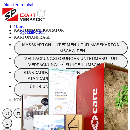
Direkt zum Inhalt
Home
KARTONKONFIGURATOR
Spezialkarton
KARTONANFRAGE
MASSKARTON
UNTERMENÜ FÜR MASSKARTON
UMSCHALTEN
VERPACKUNGSLÖSUNGEN
UNTERMENÜ FÜR
VERPACKUNGSLÖSUNGEN UMSCHALTEN
STANDARDVERPACKUNGEN
UNTERMENÜ FÜR
STANDARDVERPACKUNGEN UMSCHALTEN
ÜBER UNS
UNTERMENÜ FÜR ÜBER UNS
UMSCHALTEN
KONTAKT