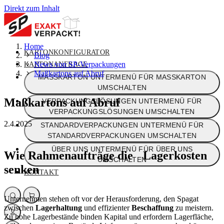
Direkt zum Inhalt
Home
KARTONKONFIGURATOR
Blog
News von SP-Verpackungen
KARTONANFRAGE
Maßkartons auf Abruf
MASSKARTON
UNTERMENÜ FÜR MASSKARTON
UMSCHALTEN
Maßkartons auf Abruf
VERPACKUNGSLÖSUNGEN
UNTERMENÜ FÜR
VERPACKUNGSLÖSUNGEN UMSCHALTEN
2.4.2025
STANDARDVERPACKUNGEN
UNTERMENÜ FÜR
STANDARDVERPACKUNGEN UMSCHALTEN
ÜBER UNS
UNTERMENÜ FÜR ÜBER UNS
Wie Rahmenaufträge die Lagerkosten
UMSCHALTEN
senken
KONTAKT
Unternehmen stehen oft vor der Herausforderung, den Spagat
zwischen
Lagerhaltung
und effizienter
Beschaffung
zu meistern.
Zu hohe Lagerbestände binden Kapital und erfordern Lagerfläche,